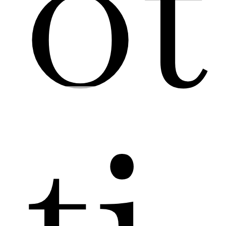
ot
ti