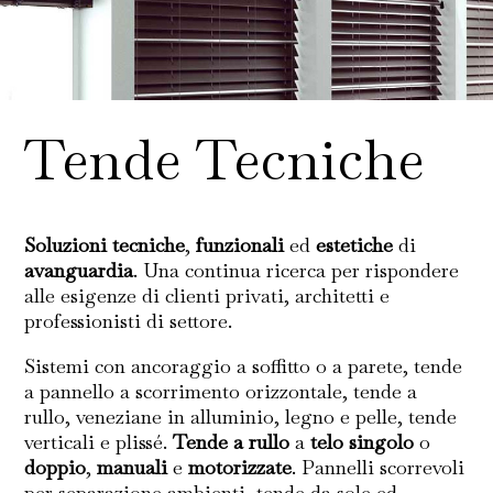
Tende Tecniche
Soluzioni tecniche
,
funzionali
ed
estetiche
di
avanguardia
. Una continua ricerca per rispondere
alle esigenze di clienti privati, architetti e
professionisti di settore.
Sistemi con ancoraggio a soffitto o a parete, tende
a pannello a scorrimento orizzontale, tende a
rullo, veneziane in alluminio, legno e pelle, tende
verticali e plissé.
Tende a rullo
a
telo singolo
o
doppio
,
manuali
e
motorizzate
. Pannelli scorrevoli
per separazione ambienti, tende da sole ed